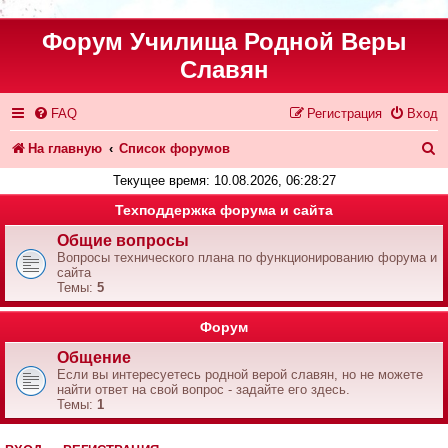
Форум Училища Родной Веры
Славян
FAQ
Регистрация
Вход
П
На главную
Список форумов
о
Текущее время: 10.08.2026, 06:28:27
и
Техподдержка форума и сайта
с
Общие вопросы
Вопросы технического плана по функционированию форума и
к
сайта
Темы:
5
Форум
Общение
Если вы интересуетесь родной верой славян, но не можете
найти ответ на свой вопрос - задайте его здесь.
Темы:
1