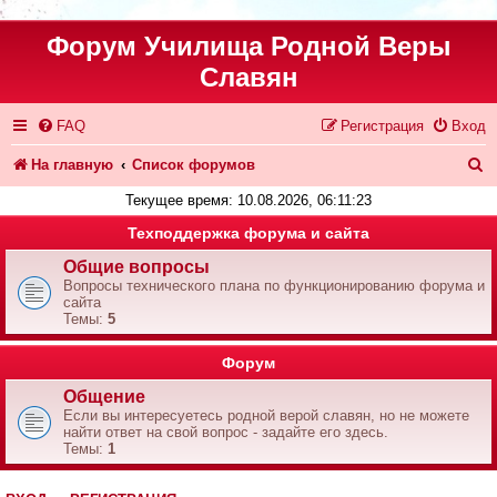
Форум Училища Родной Веры
Славян
FAQ
Регистрация
Вход
П
На главную
Список форумов
о
Текущее время: 10.08.2026, 06:11:23
и
Техподдержка форума и сайта
с
Общие вопросы
Вопросы технического плана по функционированию форума и
к
сайта
Темы:
5
Форум
Общение
Если вы интересуетесь родной верой славян, но не можете
найти ответ на свой вопрос - задайте его здесь.
Темы:
1