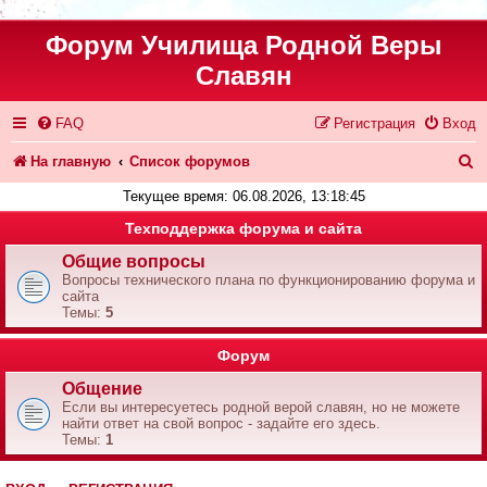
Форум Училища Родной Веры
Славян
FAQ
Регистрация
Вход
П
На главную
Список форумов
о
Текущее время: 06.08.2026, 13:18:45
и
Техподдержка форума и сайта
с
Общие вопросы
Вопросы технического плана по функционированию форума и
к
сайта
Темы:
5
Форум
Общение
Если вы интересуетесь родной верой славян, но не можете
найти ответ на свой вопрос - задайте его здесь.
Темы:
1