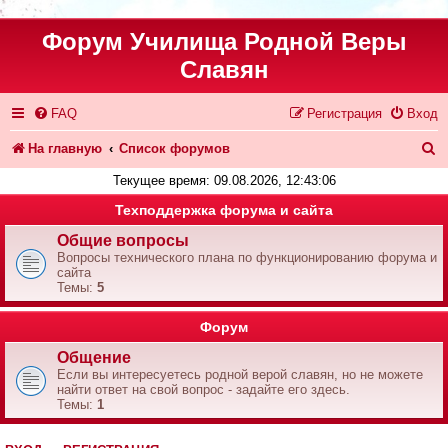
Форум Училища Родной Веры
Славян
FAQ
Регистрация
Вход
П
На главную
Список форумов
о
Текущее время: 09.08.2026, 12:43:06
и
Техподдержка форума и сайта
с
Общие вопросы
Вопросы технического плана по функционированию форума и
к
сайта
Темы:
5
Форум
Общение
Если вы интересуетесь родной верой славян, но не можете
найти ответ на свой вопрос - задайте его здесь.
Темы:
1