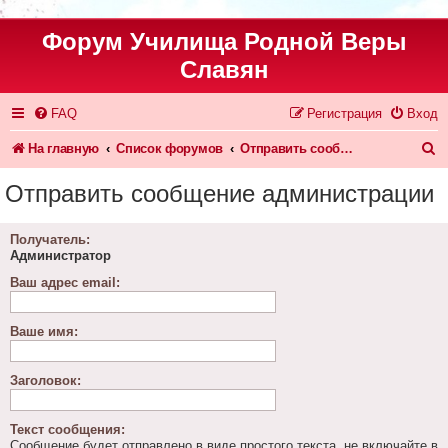
Форум Училища Родной Веры
Славян
FAQ
Регистрация
Вход
П
На главную
Список форумов
Отправить сообщение администрации
о
Отправить сообщение администрации
и
с
Получатель:
Администратор
к
Ваш адрес email:
Ваше имя:
Заголовок:
Текст сообщения:
Сообщение будет отправлено в виде простого текста, не включайте в