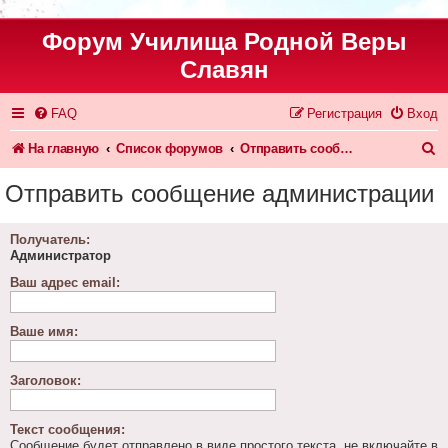
Форум Училища Родной Веры
Славян
FAQ
Регистрация
Вход
П
На главную
Список форумов
Отправить сообщение администрации
о
Отправить сообщение администрации
и
с
Получатель:
Администратор
к
Ваш адрес email:
Ваше имя:
Заголовок:
Текст сообщения:
Сообщение будет отправлено в виде простого текста, не включайте в