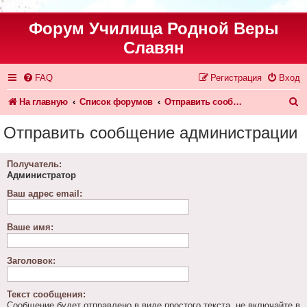
Форум Училища Родной Веры
Славян
FAQ
Регистрация
Вход
П
На главную
Список форумов
Отправить сообщение администрации
о
Отправить сообщение администрации
и
с
Получатель:
Администратор
к
Ваш адрес email:
Ваше имя:
Заголовок:
Текст сообщения:
Сообщение будет отправлено в виде простого текста, не включайте в