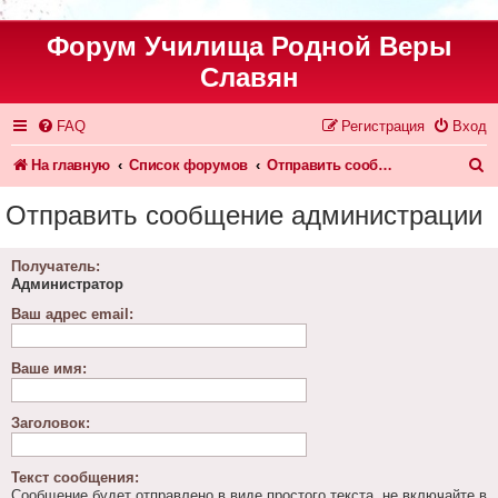
Форум Училища Родной Веры
Славян
FAQ
Регистрация
Вход
П
На главную
Список форумов
Отправить сообщение администрации
о
Отправить сообщение администрации
и
с
Получатель:
Администратор
к
Ваш адрес email:
Ваше имя:
Заголовок:
Текст сообщения:
Сообщение будет отправлено в виде простого текста, не включайте в