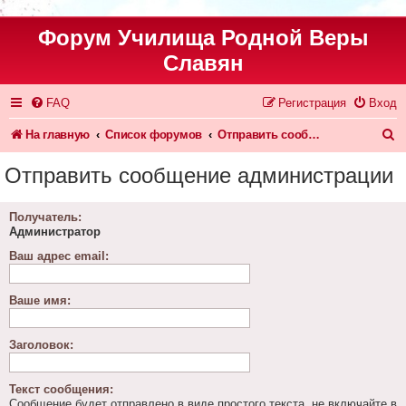
Форум Училища Родной Веры
Славян
FAQ
Регистрация
Вход
П
На главную
Список форумов
Отправить сообщение администрации
о
Отправить сообщение администрации
и
с
Получатель:
Администратор
к
Ваш адрес email:
Ваше имя:
Заголовок:
Текст сообщения:
Сообщение будет отправлено в виде простого текста, не включайте в