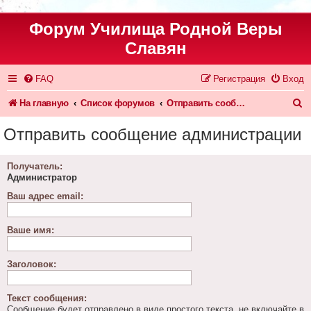
Форум Училища Родной Веры
Славян
FAQ
Регистрация
Вход
П
На главную
Список форумов
Отправить сообщение администрации
о
Отправить сообщение администрации
и
с
Получатель:
Администратор
к
Ваш адрес email:
Ваше имя:
Заголовок:
Текст сообщения:
Сообщение будет отправлено в виде простого текста, не включайте в