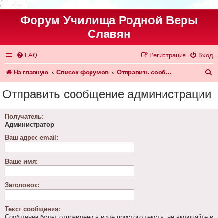
Форум Училища Родной Веры
Славян
FAQ
Регистрация
Вход
П
На главную
Список форумов
Отправить сообщение администрации
о
Отправить сообщение администрации
и
с
Получатель:
Администратор
к
Ваш адрес email:
Ваше имя:
Заголовок:
Текст сообщения:
Сообщение будет отправлено в виде простого текста, не включайте в