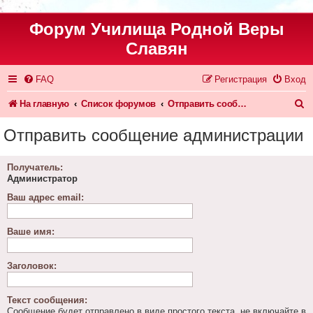
Форум Училища Родной Веры
Славян
FAQ
Регистрация
Вход
П
На главную
Список форумов
Отправить сообщение администрации
о
Отправить сообщение администрации
и
с
Получатель:
Администратор
к
Ваш адрес email:
Ваше имя:
Заголовок:
Текст сообщения:
Сообщение будет отправлено в виде простого текста, не включайте в