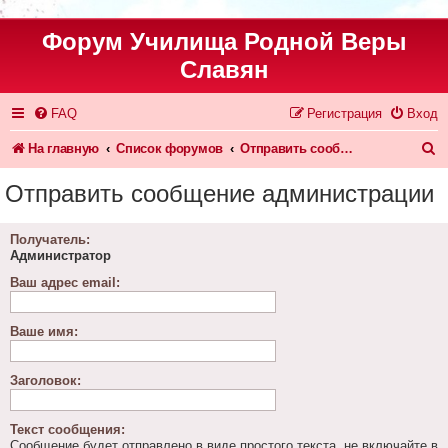
Форум Училища Родной Веры
Славян
FAQ
Регистрация
Вход
П
На главную
Список форумов
Отправить сообщение администрации
о
Отправить сообщение администрации
и
с
Получатель:
Администратор
к
Ваш адрес email:
Ваше имя:
Заголовок:
Текст сообщения:
Сообщение будет отправлено в виде простого текста, не включайте в