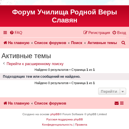
Форум Училища Родной Веры
Славян
FAQ
Регистрация
Вход
П
На главную
Список форумов
Поиск
Активные темы
о
Активные темы
и
Перейти к расширенному поиску
с
Найдено 0 результатов • Страница
1
из
1
к
Подходящих тем или сообщений не найдено.
Найдено 0 результатов • Страница
1
из
1
Перейти
На главную
Список форумов
Создано на основе
phpBB
® Forum Software © phpBB Limited
Русская поддержка phpBB
Конфиденциальность
|
Правила