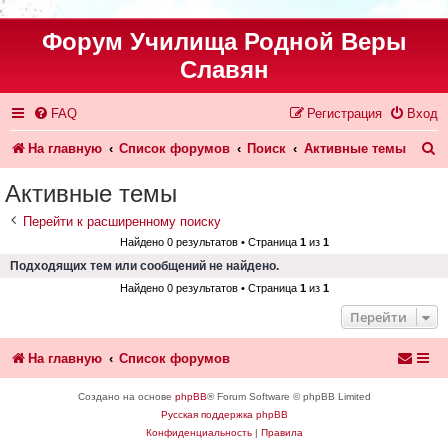
Форум Училища Родной Веры
Славян
FAQ
Регистрация
Вход
П
На главную
Список форумов
Поиск
Активные темы
о
Активные темы
и
Перейти к расширенному поиску
с
Найдено 0 результатов • Страница
1
из
1
к
Подходящих тем или сообщений не найдено.
Найдено 0 результатов • Страница
1
из
1
Перейти
На главную
Список форумов
Создано на основе
phpBB
® Forum Software © phpBB Limited
Русская поддержка phpBB
Конфиденциальность
|
Правила