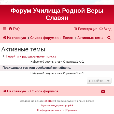
Форум Училища Родной Веры
Славян
FAQ
Регистрация
Вход
П
На главную
Список форумов
Поиск
Активные темы
о
Активные темы
и
Перейти к расширенному поиску
с
Найдено 0 результатов • Страница
1
из
1
к
Подходящих тем или сообщений не найдено.
Найдено 0 результатов • Страница
1
из
1
Перейти
На главную
Список форумов
Создано на основе
phpBB
® Forum Software © phpBB Limited
Русская поддержка phpBB
Конфиденциальность
|
Правила