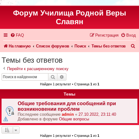
Форум Училища Родной Веры
Славян
FAQ
Регистрация
Вход
П
На главную
Список форумов
Поиск
Темы без ответов
о
Темы без ответов
и
Перейти к расширенному поиску
с
Поиск
Расширенный поиск
к
Найден 1 результат • Страница
1
из
1
Темы
Общие требования для сообщений при
возникновении проблем
Последнее сообщение
admin
«
27.10.2022, 23:11:40
Добавлено в форуме
Общие вопросы
Найден 1 результат • Страница
1
из
1