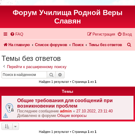
Форум Училища Родной Веры
Славян
FAQ
Регистрация
Вход
П
На главную
Список форумов
Поиск
Темы без ответов
о
Темы без ответов
и
Перейти к расширенному поиску
с
Поиск
Расширенный поиск
к
Найден 1 результат • Страница
1
из
1
Темы
Общие требования для сообщений при
возникновении проблем
Последнее сообщение
admin
«
27.10.2022, 23:11:40
Добавлено в форуме
Общие вопросы
Найден 1 результат • Страница
1
из
1