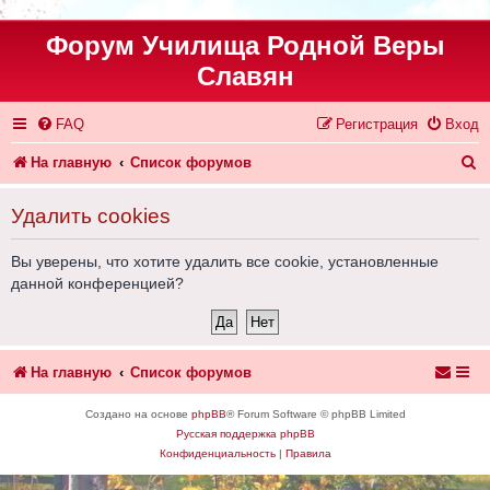
Форум Училища Родной Веры
Славян
FAQ
Регистрация
Вход
П
На главную
Список форумов
о
Удалить cookies
и
с
Вы уверены, что хотите удалить все cookie, установленные
данной конференцией?
к
На главную
Список форумов
Создано на основе
phpBB
® Forum Software © phpBB Limited
Русская поддержка phpBB
Конфиденциальность
|
Правила