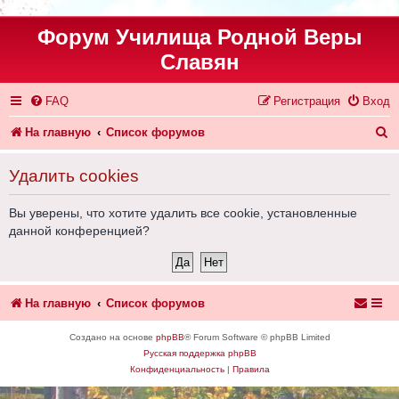
Форум Училища Родной Веры
Славян
FAQ
Регистрация
Вход
П
На главную
Список форумов
о
Удалить cookies
и
с
Вы уверены, что хотите удалить все cookie, установленные
данной конференцией?
к
На главную
Список форумов
Создано на основе
phpBB
® Forum Software © phpBB Limited
Русская поддержка phpBB
Конфиденциальность
|
Правила