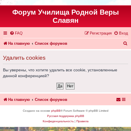
Форум Училища Родной Веры
Славян
FAQ
Регистрация
Вход
П
На главную
Список форумов
о
Удалить cookies
и
с
Вы уверены, что хотите удалить все cookie, установленные
данной конференцией?
к
На главную
Список форумов
Создано на основе
phpBB
® Forum Software © phpBB Limited
Русская поддержка phpBB
Конфиденциальность
|
Правила