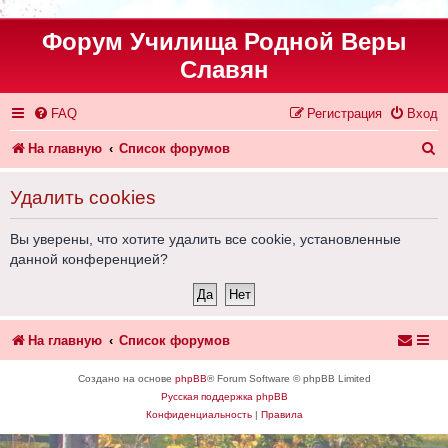
Форум Училища Родной Веры
Славян
FAQ
Регистрация
Вход
П
На главную
Список форумов
о
Удалить cookies
и
с
Вы уверены, что хотите удалить все cookie, установленные
данной конференцией?
к
На главную
Список форумов
Создано на основе
phpBB
® Forum Software © phpBB Limited
Русская поддержка phpBB
Конфиденциальность
|
Правила