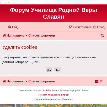
Форум Училища Родной Веры
Славян
FAQ
Регистрация
Вход
П
На главную
Список форумов
о
Удалить cookies
и
с
Вы уверены, что хотите удалить все cookie, установленные
данной конференцией?
к
На главную
Список форумов
Создано на основе
phpBB
® Forum Software © phpBB Limited
Русская поддержка phpBB
Конфиденциальность
|
Правила