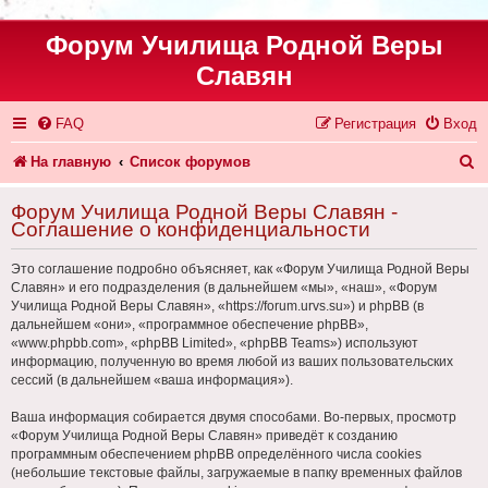
Форум Училища Родной Веры
Славян
FAQ
Регистрация
Вход
П
На главную
Список форумов
о
Форум Училища Родной Веры Славян -
и
Соглашение о конфиденциальности
с
Это соглашение подробно объясняет, как «Форум Училища Родной Веры
к
Славян» и его подразделения (в дальнейшем «мы», «наш», «Форум
Училища Родной Веры Славян», «https://forum.urvs.su») и phpBB (в
дальнейшем «они», «программное обеспечение phpBB»,
«www.phpbb.com», «phpBB Limited», «phpBB Teams») используют
информацию, полученную во время любой из ваших пользовательских
сессий (в дальнейшем «ваша информация»).
Ваша информация собирается двумя способами. Во-первых, просмотр
«Форум Училища Родной Веры Славян» приведёт к созданию
программным обеспечением phpBB определённого числа cookies
(небольшие текстовые файлы, загружаемые в папку временных файлов