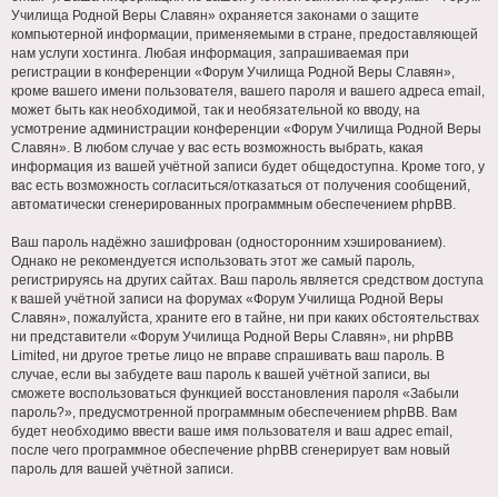
Училища Родной Веры Славян» охраняется законами о защите
компьютерной информации, применяемыми в стране, предоставляющей
нам услуги хостинга. Любая информация, запрашиваемая при
регистрации в конференции «Форум Училища Родной Веры Славян»,
кроме вашего имени пользователя, вашего пароля и вашего адреса email,
может быть как необходимой, так и необязательной ко вводу, на
усмотрение администрации конференции «Форум Училища Родной Веры
Славян». В любом случае у вас есть возможность выбрать, какая
информация из вашей учётной записи будет общедоступна. Кроме того, у
вас есть возможность согласиться/отказаться от получения сообщений,
автоматически сгенерированных программным обеспечением phpBB.
Ваш пароль надёжно зашифрован (односторонним хэшированием).
Однако не рекомендуется использовать этот же самый пароль,
регистрируясь на других сайтах. Ваш пароль является средством доступа
к вашей учётной записи на форумах «Форум Училища Родной Веры
Славян», пожалуйста, храните его в тайне, ни при каких обстоятельствах
ни представители «Форум Училища Родной Веры Славян», ни phpBB
Limited, ни другое третье лицо не вправе спрашивать ваш пароль. В
случае, если вы забудете ваш пароль к вашей учётной записи, вы
сможете воспользоваться функцией восстановления пароля «Забыли
пароль?», предусмотренной программным обеспечением phpBB. Вам
будет необходимо ввести ваше имя пользователя и ваш адрес email,
после чего программное обеспечение phpBB сгенерирует вам новый
пароль для вашей учётной записи.