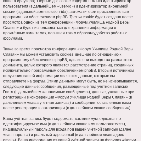
вашего браузера). Первые две cookie содержат только идентификатор
пользователя (в дальнейшем «user-id») и идентификатор анонимной
сессии (в дальнейшем «session-id»), автоматически присвоенные вам
программным обеспечением phpBB. Третья cookie будет создана после
просмотра одной из тем конференции «Форум Училища Родной Веры
Славян» и будет использоваться для хранения информации о
прочтённых вами темах, повышая таким образом удобство работы с
форумами.
Также во время просмотра конференции «Форум Училища Родной Веры
Славян» мы можем установить cookies, внешние по отношению к
программному обеспечению phpBB, однако они выходят за рамки этого
документа, целью которого является рассмотрение страниц, созданных
исключительно программным обеспечением phpBB. Вторым источником
получения вашей информации являются данные, которые вы
отправляете на форум. Этими данными могут быть, но не исчерпываются,
следующие данные: сообщения, размещённые под учётной записью
Гостя (в дальнейшем «анонимные сообщения»), данные, указанные при
регистрации в конференции «Форум Училища Родной Веры Славян» (в
дальнейшем «ваша учётная запись») и сообщения, оставленные вами
после регистрации и авторизации (в дальнейшем «ваши сообщения»).
Ваша учётная запись будет содержать, как минимум, однозначно
идентифицируемое имя (в дальнейшем «ваше имя пользователя»),
индивидуальный пароль для входа под вашей учётной записью (далее
«ваш пароль») и реальный адрес email (в дальнейшем «ваш адрес
email»). Ваша информация из вашей учётной записи на форумах «Форум