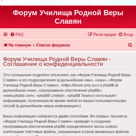
Форум Училища Родной Веры
Славян
FAQ
Регистрация
Вход
П
На главную
Список форумов
о
Форум Училища Родной Веры Славян -
и
Соглашение о конфиденциальности
с
Это соглашение подробно объясняет, как «Форум Училища Родной Веры
к
Славян» и его подразделения (в дальнейшем «мы», «наш», «Форум
Училища Родной Веры Славян», «https://forum.urvs.su») и phpBB (в
дальнейшем «они», «программное обеспечение phpBB»,
«www.phpbb.com», «phpBB Limited», «phpBB Teams») используют
информацию, полученную во время любой из ваших пользовательских
сессий (в дальнейшем «ваша информация»).
Ваша информация собирается двумя способами. Во-первых, просмотр
«Форум Училища Родной Веры Славян» приведёт к созданию
программным обеспечением phpBB определённого числа cookies
(небольшие текстовые файлы, загружаемые в папку временных файлов