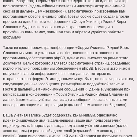
вашего браузера). Первые две cookie содержат только идентификатор
пользователя (в дальнейшем «user-id») и идентификатор анонимной
сессии (в дальнейшем «session-id»), автоматически присвоенные вам
программным обеспечением phpBB. Третья cookie будет создана после
просмотра одной из тем конференции «Форум Училища Родной Веры
Славян» и будет использоваться для хранения информации о
прочтённых вами темах, повышая таким образом удобство работы с
форумами.
Также во время просмотра конференции «Форум Училища Родной Веры
Славян» мы можем установить cookies, внешние по отношению к
программному обеспечению phpBB, однако они выходят за рамки этого
документа, целью которого является рассмотрение страниц, созданных
исключительно программным обеспечением phpBB. Вторым источником
получения вашей информации являются данные, которые вы
отправляете на форум. Этими данными могут быть, но не исчерпываются,
следующие данные: сообщения, размещённые под учётной записью
Гостя (в дальнейшем «анонимные сообщения»), данные, указанные при
регистрации в конференции «Форум Училища Родной Веры Славян» (в
дальнейшем «ваша учётная запись») и сообщения, оставленные вами
после регистрации и авторизации (в дальнейшем «ваши сообщения»).
Ваша учётная запись будет содержать, как минимум, однозначно
идентифицируемое имя (в дальнейшем «ваше имя пользователя»),
индивидуальный пароль для входа под вашей учётной записью (далее
«ваш пароль») и реальный адрес email (в дальнейшем «ваш адрес
email»). Ваша информация из вашей учётной записи на форумах «Форум