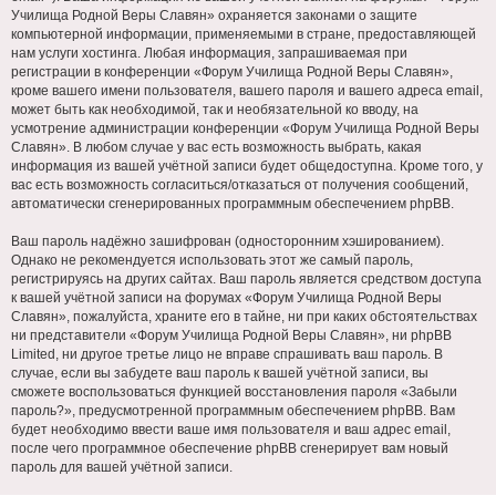
Училища Родной Веры Славян» охраняется законами о защите
компьютерной информации, применяемыми в стране, предоставляющей
нам услуги хостинга. Любая информация, запрашиваемая при
регистрации в конференции «Форум Училища Родной Веры Славян»,
кроме вашего имени пользователя, вашего пароля и вашего адреса email,
может быть как необходимой, так и необязательной ко вводу, на
усмотрение администрации конференции «Форум Училища Родной Веры
Славян». В любом случае у вас есть возможность выбрать, какая
информация из вашей учётной записи будет общедоступна. Кроме того, у
вас есть возможность согласиться/отказаться от получения сообщений,
автоматически сгенерированных программным обеспечением phpBB.
Ваш пароль надёжно зашифрован (односторонним хэшированием).
Однако не рекомендуется использовать этот же самый пароль,
регистрируясь на других сайтах. Ваш пароль является средством доступа
к вашей учётной записи на форумах «Форум Училища Родной Веры
Славян», пожалуйста, храните его в тайне, ни при каких обстоятельствах
ни представители «Форум Училища Родной Веры Славян», ни phpBB
Limited, ни другое третье лицо не вправе спрашивать ваш пароль. В
случае, если вы забудете ваш пароль к вашей учётной записи, вы
сможете воспользоваться функцией восстановления пароля «Забыли
пароль?», предусмотренной программным обеспечением phpBB. Вам
будет необходимо ввести ваше имя пользователя и ваш адрес email,
после чего программное обеспечение phpBB сгенерирует вам новый
пароль для вашей учётной записи.