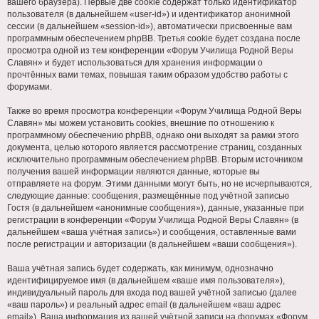
вашего браузера). Первые две cookie содержат только идентификатор
пользователя (в дальнейшем «user-id») и идентификатор анонимной
сессии (в дальнейшем «session-id»), автоматически присвоенные вам
программным обеспечением phpBB. Третья cookie будет создана после
просмотра одной из тем конференции «Форум Училища Родной Веры
Славян» и будет использоваться для хранения информации о
прочтённых вами темах, повышая таким образом удобство работы с
форумами.
Также во время просмотра конференции «Форум Училища Родной Веры
Славян» мы можем установить cookies, внешние по отношению к
программному обеспечению phpBB, однако они выходят за рамки этого
документа, целью которого является рассмотрение страниц, созданных
исключительно программным обеспечением phpBB. Вторым источником
получения вашей информации являются данные, которые вы
отправляете на форум. Этими данными могут быть, но не исчерпываются,
следующие данные: сообщения, размещённые под учётной записью
Гостя (в дальнейшем «анонимные сообщения»), данные, указанные при
регистрации в конференции «Форум Училища Родной Веры Славян» (в
дальнейшем «ваша учётная запись») и сообщения, оставленные вами
после регистрации и авторизации (в дальнейшем «ваши сообщения»).
Ваша учётная запись будет содержать, как минимум, однозначно
идентифицируемое имя (в дальнейшем «ваше имя пользователя»),
индивидуальный пароль для входа под вашей учётной записью (далее
«ваш пароль») и реальный адрес email (в дальнейшем «ваш адрес
email»). Ваша информация из вашей учётной записи на форумах «Форум