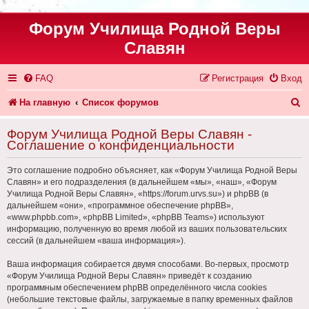
Форум Училища Родной Веры
Славян
FAQ
Регистрация
Вход
П
На главную
Список форумов
о
Форум Училища Родной Веры Славян -
и
Соглашение о конфиденциальности
с
Это соглашение подробно объясняет, как «Форум Училища Родной Веры
к
Славян» и его подразделения (в дальнейшем «мы», «наш», «Форум
Училища Родной Веры Славян», «https://forum.urvs.su») и phpBB (в
дальнейшем «они», «программное обеспечение phpBB»,
«www.phpbb.com», «phpBB Limited», «phpBB Teams») используют
информацию, полученную во время любой из ваших пользовательских
сессий (в дальнейшем «ваша информация»).
Ваша информация собирается двумя способами. Во-первых, просмотр
«Форум Училища Родной Веры Славян» приведёт к созданию
программным обеспечением phpBB определённого числа cookies
(небольшие текстовые файлы, загружаемые в папку временных файлов