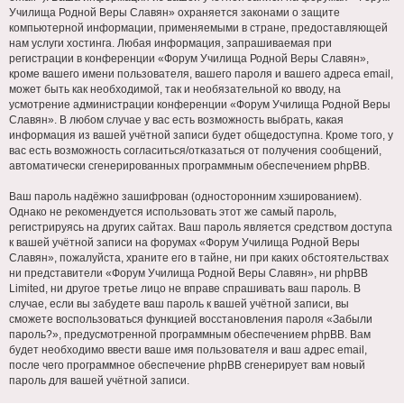
Училища Родной Веры Славян» охраняется законами о защите
компьютерной информации, применяемыми в стране, предоставляющей
нам услуги хостинга. Любая информация, запрашиваемая при
регистрации в конференции «Форум Училища Родной Веры Славян»,
кроме вашего имени пользователя, вашего пароля и вашего адреса email,
может быть как необходимой, так и необязательной ко вводу, на
усмотрение администрации конференции «Форум Училища Родной Веры
Славян». В любом случае у вас есть возможность выбрать, какая
информация из вашей учётной записи будет общедоступна. Кроме того, у
вас есть возможность согласиться/отказаться от получения сообщений,
автоматически сгенерированных программным обеспечением phpBB.
Ваш пароль надёжно зашифрован (односторонним хэшированием).
Однако не рекомендуется использовать этот же самый пароль,
регистрируясь на других сайтах. Ваш пароль является средством доступа
к вашей учётной записи на форумах «Форум Училища Родной Веры
Славян», пожалуйста, храните его в тайне, ни при каких обстоятельствах
ни представители «Форум Училища Родной Веры Славян», ни phpBB
Limited, ни другое третье лицо не вправе спрашивать ваш пароль. В
случае, если вы забудете ваш пароль к вашей учётной записи, вы
сможете воспользоваться функцией восстановления пароля «Забыли
пароль?», предусмотренной программным обеспечением phpBB. Вам
будет необходимо ввести ваше имя пользователя и ваш адрес email,
после чего программное обеспечение phpBB сгенерирует вам новый
пароль для вашей учётной записи.