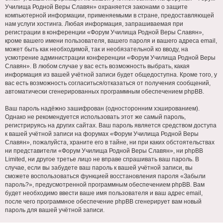
Училища Родной Веры Славян» охраняется законами о защите
компьютерной информации, применяемыми в стране, предоставляющей
нам услуги хостинга. Любая информация, запрашиваемая при
регистрации в конференции «Форум Училища Родной Веры Славян»,
кроме вашего имени пользователя, вашего пароля и вашего адреса email,
может быть как необходимой, так и необязательной ко вводу, на
усмотрение администрации конференции «Форум Училища Родной Веры
Славян». В любом случае у вас есть возможность выбрать, какая
информация из вашей учётной записи будет общедоступна. Кроме того, у
вас есть возможность согласиться/отказаться от получения сообщений,
автоматически сгенерированных программным обеспечением phpBB.
Ваш пароль надёжно зашифрован (односторонним хэшированием).
Однако не рекомендуется использовать этот же самый пароль,
регистрируясь на других сайтах. Ваш пароль является средством доступа
к вашей учётной записи на форумах «Форум Училища Родной Веры
Славян», пожалуйста, храните его в тайне, ни при каких обстоятельствах
ни представители «Форум Училища Родной Веры Славян», ни phpBB
Limited, ни другое третье лицо не вправе спрашивать ваш пароль. В
случае, если вы забудете ваш пароль к вашей учётной записи, вы
сможете воспользоваться функцией восстановления пароля «Забыли
пароль?», предусмотренной программным обеспечением phpBB. Вам
будет необходимо ввести ваше имя пользователя и ваш адрес email,
после чего программное обеспечение phpBB сгенерирует вам новый
пароль для вашей учётной записи.