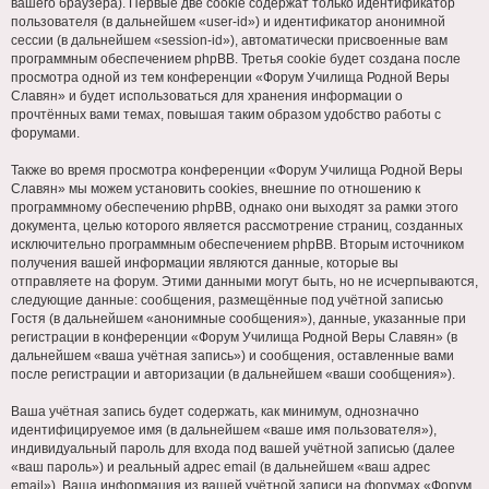
вашего браузера). Первые две cookie содержат только идентификатор
пользователя (в дальнейшем «user-id») и идентификатор анонимной
сессии (в дальнейшем «session-id»), автоматически присвоенные вам
программным обеспечением phpBB. Третья cookie будет создана после
просмотра одной из тем конференции «Форум Училища Родной Веры
Славян» и будет использоваться для хранения информации о
прочтённых вами темах, повышая таким образом удобство работы с
форумами.
Также во время просмотра конференции «Форум Училища Родной Веры
Славян» мы можем установить cookies, внешние по отношению к
программному обеспечению phpBB, однако они выходят за рамки этого
документа, целью которого является рассмотрение страниц, созданных
исключительно программным обеспечением phpBB. Вторым источником
получения вашей информации являются данные, которые вы
отправляете на форум. Этими данными могут быть, но не исчерпываются,
следующие данные: сообщения, размещённые под учётной записью
Гостя (в дальнейшем «анонимные сообщения»), данные, указанные при
регистрации в конференции «Форум Училища Родной Веры Славян» (в
дальнейшем «ваша учётная запись») и сообщения, оставленные вами
после регистрации и авторизации (в дальнейшем «ваши сообщения»).
Ваша учётная запись будет содержать, как минимум, однозначно
идентифицируемое имя (в дальнейшем «ваше имя пользователя»),
индивидуальный пароль для входа под вашей учётной записью (далее
«ваш пароль») и реальный адрес email (в дальнейшем «ваш адрес
email»). Ваша информация из вашей учётной записи на форумах «Форум