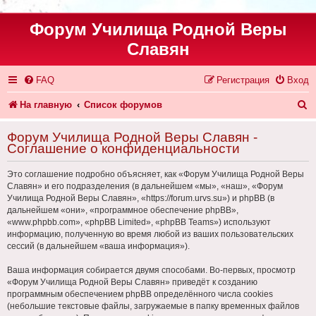
Форум Училища Родной Веры
Славян
FAQ
Регистрация
Вход
П
На главную
Список форумов
о
Форум Училища Родной Веры Славян -
и
Соглашение о конфиденциальности
с
Это соглашение подробно объясняет, как «Форум Училища Родной Веры
к
Славян» и его подразделения (в дальнейшем «мы», «наш», «Форум
Училища Родной Веры Славян», «https://forum.urvs.su») и phpBB (в
дальнейшем «они», «программное обеспечение phpBB»,
«www.phpbb.com», «phpBB Limited», «phpBB Teams») используют
информацию, полученную во время любой из ваших пользовательских
сессий (в дальнейшем «ваша информация»).
Ваша информация собирается двумя способами. Во-первых, просмотр
«Форум Училища Родной Веры Славян» приведёт к созданию
программным обеспечением phpBB определённого числа cookies
(небольшие текстовые файлы, загружаемые в папку временных файлов