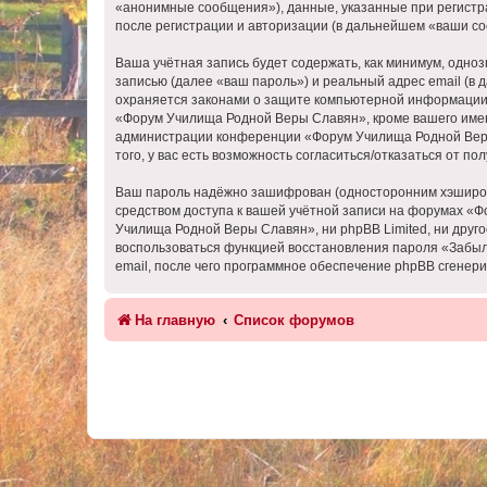
«анонимные сообщения»), данные, указанные при регистр
после регистрации и авторизации (в дальнейшем «ваши с
Ваша учётная запись будет содержать, как минимум, одн
записью (далее «ваш пароль») и реальный адрес email (
охраняется законами о защите компьютерной информации,
«Форум Училища Родной Веры Славян», кроме вашего имени 
администрации конференции «Форум Училища Родной Веры 
того, у вас есть возможность согласиться/отказаться от
Ваш пароль надёжно зашифрован (односторонним хэширован
средством доступа к вашей учётной записи на форумах «Ф
Училища Родной Веры Славян», ни phpBB Limited, ни друго
воспользоваться функцией восстановления пароля «Забыл
email, после чего программное обеспечение phpBB сгенери
На главную
Список форумов