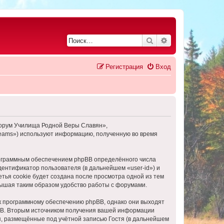
Поиск
Расширенный по
Регистрация
Вход
Форум Училища Родной Веры Славян»,
 Teams») используют информацию, полученную во время
ограммным обеспечением phpBB определённого числа
дентификатор пользователя (в дальнейшем «user-id») и
тья cookie будет создана после просмотра одной из тем
ышая таким образом удобство работы с форумами.
к программному обеспечению phpBB, однако они выходят
pBB. Вторым источником получения вашей информации
я, размещённые под учётной записью Гостя (в дальнейшем