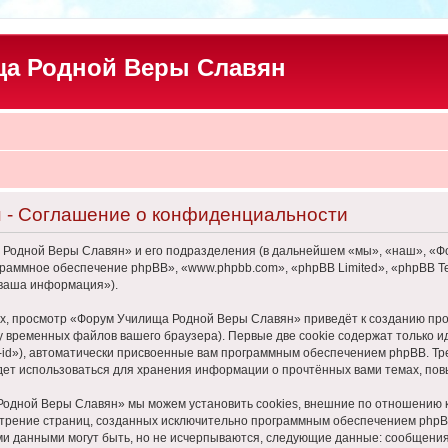
а Родной Веры Славян
 - Соглашение о конфиденциальности
 Родной Веры Славян» и его подразделения (в дальнейшем «мы», «наш», «
программное обеспечение phpBB», «www.phpbb.com», «phpBB Limited», «phpBB
«ваша информация»).
х, просмотр «Форум Училища Родной Веры Славян» приведёт к созданию пр
у временных файлов вашего браузера). Первые две cookie содержат только и
id»), автоматически присвоенные вам программным обеспечением phpBB. Тре
т использоваться для хранения информации о прочтённых вами темах, пов
одной Веры Славян» мы можем установить cookies, внешние по отношению 
смотрение страниц, созданных исключительно программным обеспечением ph
ми данными могут быть, но не исчерпываются, следующие данные: сообщени