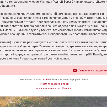
ации в конференции «Форум Училища Родной Веры Славян» (в дальнейшем «
ообщения»).
означно идентифицируемое имя (в дальнейшем «ваше имя пользователя»), ин
в дальнейшем «ваш адрес email»). Ваша информация из вашей учётной запис
 применяемыми в стране, предоставляющей нам услуги хостинга. Любая ин
пользователя, вашего пароля и вашего адреса email, может быть как необхо
Славян». В любом случае у вас есть возможность выбрать, какая информац
 получения сообщений, автоматически сгенерированных программным обеспече
ием). Однако не рекомендуется использовать этот же самый пароль, регист
орум Училища Родной Веры Славян», пожалуйста, храните его в тайне, ни пр
е третье лицо не вправе спрашивать ваш пароль. В случае, если вы забудете
и пароль?», предусмотренной программным обеспечением phpBB. Вам будет
рует вам новый пароль для вашей учётной записи.
Связаться с админи
Создано на основе
phpBB
® Forum Software © phpBB Limited
Русская поддержка phpBB
Конфиденциальность
|
Правила