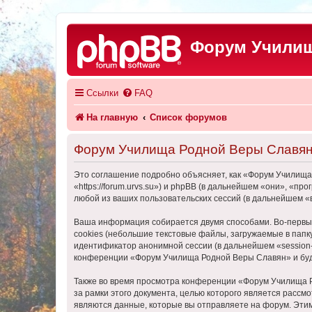
Форум Училищ
Ссылки
FAQ
На главную
Список форумов
Форум Училища Родной Веры Славян
Это соглашение подробно объясняет, как «Форум Училища
«https://forum.urvs.su») и phpBB (в дальнейшем «они», «
любой из ваших пользовательских сессий (в дальнейшем 
Ваша информация собирается двумя способами. Во-первы
cookies (небольшие текстовые файлы, загружаемые в папк
идентификатор анонимной сессии (в дальнейшем «session-
конференции «Форум Училища Родной Веры Славян» и буде
Также во время просмотра конференции «Форум Училища Р
за рамки этого документа, целью которого является рас
являются данные, которые вы отправляете на форум. Эти