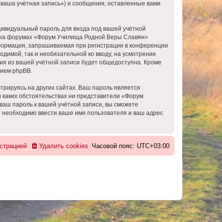
ваша учётная запись») и сообщения, оставленные вами
дивидуальный пароль для входа под вашей учётной
и на форумах «Форум Училища Родной Веры Славян»
формация, запрашиваемая при регистрации в конференции
димой, так и необязательной ко вводу, на усмотрение
ия из вашей учётной записи будет общедоступна. Кроме
нием phpBB.
рируясь на других сайтах. Ваш пароль является
и каких обстоятельствах ни представители «Форум
 ваш пароль к вашей учётной записи, вы сможете
 необходимо ввести ваше имя пользователя и ваш адрес
страцией
Удалить cookies
Часовой пояс:
UTC+03:00