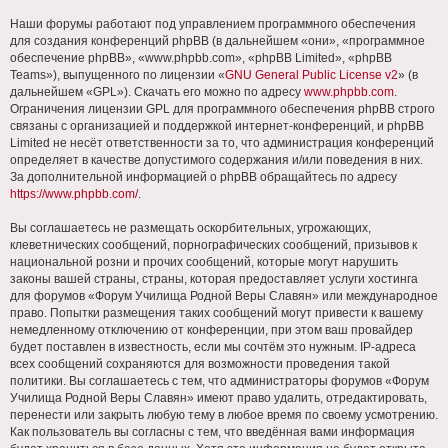
Наши форумы работают под управлением программного обеспечения
для создания конференций phpBB (в дальнейшем «они», «программное
обеспечение phpBB», «www.phpbb.com», «phpBB Limited», «phpBB
Teams»), выпущенного по лицензии «
GNU General Public License v2
» (в
дальнейшем «GPL»). Скачать его можно по адресу
www.phpbb.com
.
Ограничения лицензии GPL для программного обеспечения phpBB строго
связаны с организацией и поддержкой интернет-конференций, и phpBB
Limited не несёт ответственности за то, что администрация конференций
определяет в качестве допустимого содержания и/или поведения в них.
За дополнительной информацией о phpBB обращайтесь по адресу
https://www.phpbb.com/
.
Вы соглашаетесь не размещать оскорбительных, угрожающих,
клеветнических сообщений, порнографических сообщений, призывов к
национальной розни и прочих сообщений, которые могут нарушить
законы вашей страны, страны, которая предоставляет услуги хостинга
для форумов «Форум Училища Родной Веры Славян» или международное
право. Попытки размещения таких сообщений могут привести к вашему
немедленному отключению от конференции, при этом ваш провайдер
будет поставлен в известность, если мы сочтём это нужным. IP-адреса
всех сообщений сохраняются для возможности проведения такой
политики. Вы соглашаетесь с тем, что администраторы форумов «Форум
Училища Родной Веры Славян» имеют право удалить, отредактировать,
перенести или закрыть любую тему в любое время по своему усмотрению.
Как пользователь вы согласны с тем, что введённая вами информация