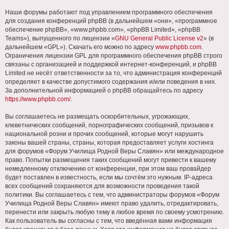
Наши форумы работают под управлением программного обеспечения
для создания конференций phpBB (в дальнейшем «они», «программное
обеспечение phpBB», «www.phpbb.com», «phpBB Limited», «phpBB
Teams»), выпущенного по лицензии «
GNU General Public License v2
» (в
дальнейшем «GPL»). Скачать его можно по адресу
www.phpbb.com
.
Ограничения лицензии GPL для программного обеспечения phpBB строго
связаны с организацией и поддержкой интернет-конференций, и phpBB
Limited не несёт ответственности за то, что администрация конференций
определяет в качестве допустимого содержания и/или поведения в них.
За дополнительной информацией о phpBB обращайтесь по адресу
https://www.phpbb.com/
.
Вы соглашаетесь не размещать оскорбительных, угрожающих,
клеветнических сообщений, порнографических сообщений, призывов к
национальной розни и прочих сообщений, которые могут нарушить
законы вашей страны, страны, которая предоставляет услуги хостинга
для форумов «Форум Училища Родной Веры Славян» или международное
право. Попытки размещения таких сообщений могут привести к вашему
немедленному отключению от конференции, при этом ваш провайдер
будет поставлен в известность, если мы сочтём это нужным. IP-адреса
всех сообщений сохраняются для возможности проведения такой
политики. Вы соглашаетесь с тем, что администраторы форумов «Форум
Училища Родной Веры Славян» имеют право удалить, отредактировать,
перенести или закрыть любую тему в любое время по своему усмотрению.
Как пользователь вы согласны с тем, что введённая вами информация