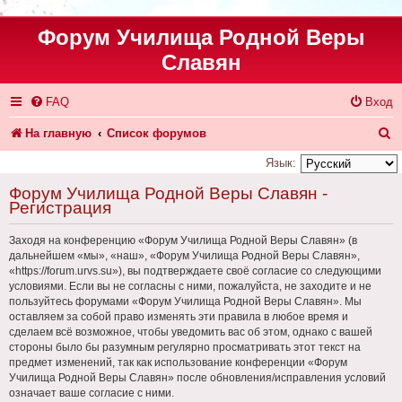
Форум Училища Родной Веры
Славян
FAQ
Вход
П
На главную
Список форумов
о
Язык:
и
Форум Училища Родной Веры Славян -
Регистрация
с
к
Заходя на конференцию «Форум Училища Родной Веры Славян» (в
дальнейшем «мы», «наш», «Форум Училища Родной Веры Славян»,
«https://forum.urvs.su»), вы подтверждаете своё согласие со следующими
условиями. Если вы не согласны с ними, пожалуйста, не заходите и не
пользуйтесь форумами «Форум Училища Родной Веры Славян». Мы
оставляем за собой право изменять эти правила в любое время и
сделаем всё возможное, чтобы уведомить вас об этом, однако с вашей
стороны было бы разумным регулярно просматривать этот текст на
предмет изменений, так как использование конференции «Форум
Училища Родной Веры Славян» после обновления/исправления условий
означает ваше согласие с ними.