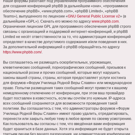
Наши форумы работают под управлением программного обеспечения
для создания конференций phpBB (в дальнейшем «они», «программное
обеспечение phpBB», «www.phpbb.com», «phpBB Limited», «phpBB
Teams»), выпущенного по лицензии «
GNU General Public License v2
» (в
дальнейшем «GPL»). Скачать его можно по адресу
www.phpbb.com
.
Ограничения лицензии GPL для программного обеспечения phpBB строго
связаны с организацией и поддержкой интернет-конференций, и phpBB
Limited не несёт ответственности за то, что администрация конференций
определяет в качестве допустимого содержания и/или поведения в них.
За дополнительной информацией о phpBB обращайтесь по адресу
https://www.phpbb.com/
.
Вы соглашаетесь не размещать оскорбительных, угрожающих,
клеветнических сообщений, порнографических сообщений, призывов к
национальной розни и прочих сообщений, которые могут нарушить
законы вашей страны, страны, которая предоставляет услуги хостинга
для форумов «Форум Училища Родной Веры Славян» или международное
право. Попытки размещения таких сообщений могут привести к вашему
немедленному отключению от конференции, при этом ваш провайдер
будет поставлен в известность, если мы сочтём это нужным. IP-адреса
всех сообщений сохраняются для возможности проведения такой
политики. Вы соглашаетесь с тем, что администраторы форумов «Форум
Училища Родной Веры Славян» имеют право удалить, отредактировать,
перенести или закрыть любую тему в любое время по своему усмотрению.
Как пользователь вы согласны с тем, что введённая вами информация
будет храниться в базе данных. Хотя эта информация не будет открыта
третьим лицам без вашего разрешения, ни администрация конференции