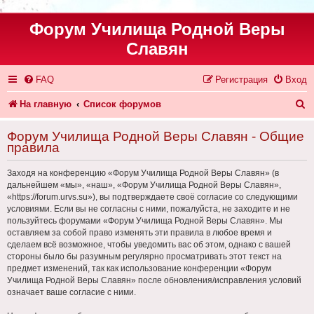
Форум Училища Родной Веры
Славян
FAQ
Регистрация
Вход
П
На главную
Список форумов
о
Форум Училища Родной Веры Славян - Общие
и
правила
с
Заходя на конференцию «Форум Училища Родной Веры Славян» (в
к
дальнейшем «мы», «наш», «Форум Училища Родной Веры Славян»,
«https://forum.urvs.su»), вы подтверждаете своё согласие со следующими
условиями. Если вы не согласны с ними, пожалуйста, не заходите и не
пользуйтесь форумами «Форум Училища Родной Веры Славян». Мы
оставляем за собой право изменять эти правила в любое время и
сделаем всё возможное, чтобы уведомить вас об этом, однако с вашей
стороны было бы разумным регулярно просматривать этот текст на
предмет изменений, так как использование конференции «Форум
Училища Родной Веры Славян» после обновления/исправления условий
означает ваше согласие с ними.