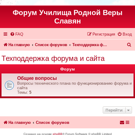
Форум Училища Родной Веры
Славян
FAQ
Регистрация
Вход
П
На главную
Список форумов
Техподдержка форума и сайта
о
Техподдержка форума и сайта
и
Форум
с
Общие вопросы
к
Вопросы технического плана по функционированию форума и
сайта
Темы:
5
Перейти
На главную
Список форумов
Создано на основе
phpBB
® Forum Software © phpBB Limited