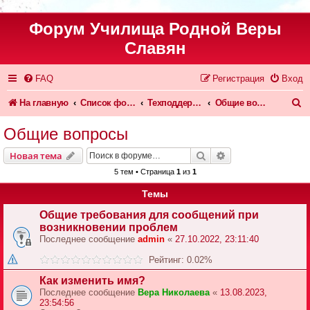
Форум Училища Родной Веры
Славян
FAQ
Регистрация
Вход
П
На главную
Список форумов
Техподдержка форума и сайта
Общие вопросы
о
Общие вопросы
и
Поиск
Расширенный пои
Новая тема
с
5 тем • Страница
1
из
1
к
Темы
Общие требования для сообщений при
возникновении проблем
Последнее сообщение
admin
«
27.10.2022, 23:11:40
Рейтинг: 0.02%
Как изменить имя?
Последнее сообщение
Вера Николаева
«
13.08.2023,
23:54:56