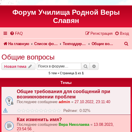
Форум Училища Родной Веры
Славян
FAQ
Регистрация
Вход
П
На главную
Список форумов
Техподдержка форума и сайта
Общие вопросы
о
Общие вопросы
и
Поиск
Расширенный пои
Новая тема
с
5 тем • Страница
1
из
1
к
Темы
Общие требования для сообщений при
возникновении проблем
Последнее сообщение
admin
«
27.10.2022, 23:11:40
Рейтинг: 0.02%
Как изменить имя?
Последнее сообщение
Вера Николаева
«
13.08.2023,
23:54:56