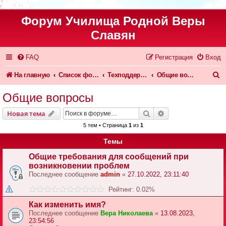
Форум Училища Родной Веры
Славян
FAQ
Регистрация
Вход
П
На главную
Список форумов
Техподдержка форума и сайта
Общие вопросы
о
Общие вопросы
и
Поиск
Расширенный пои
Новая тема
с
5 тем • Страница
1
из
1
к
Темы
Общие требования для сообщений при
возникновении проблем
Последнее сообщение
admin
«
27.10.2022, 23:11:40
Рейтинг: 0.02%
Как изменить имя?
Последнее сообщение
Вера Николаева
«
13.08.2023,
23:54:56