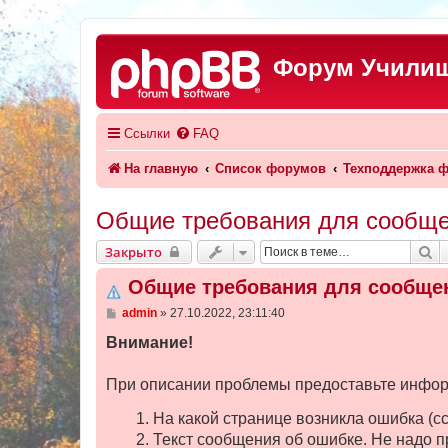
Форум Училищ
Ссылки
FAQ
На главную
Список форумов
Техподдержка ф
Общие требования для сообще
П
Закрыто
Общие требования для сообще
С
admin
»
27.10.2022, 23:11:40
о
о
Внимание!
б
щ
е
При описании проблемы предоставьте инфо
н
и
На какой странице возникла ошибка (сс
е
Текст сообщения об ошибке. Не надо пр