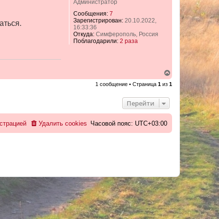
Администратор
Сообщения:
7
Зарегистрирован:
20.10.2022,
аться.
16:33:36
Откуда:
Симферополь, Россия
Поблагодарили:
2 раза
В
е
1 сообщение • Страница
1
из
1
р
н
у
Перейти
т
ь
с
страцией
Удалить cookies
Часовой пояс:
UTC+03:00
я
к
н
а
ч
а
л
у