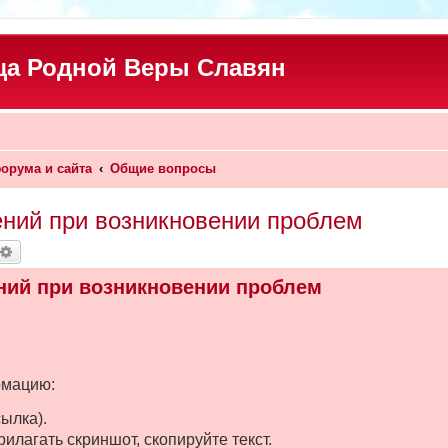
а Родной Веры Славян
орума и сайта
Общие вопросы
ний при возникновении проблем
оиск
Расширенный поиск
ний при возникновении проблем
рмацию:
ылка).
илагать скриншот, скопируйте текст.