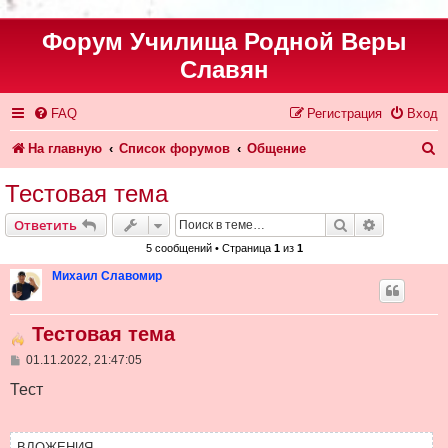
Форум Училища Родной Веры
Славян
FAQ
Регистрация
Вход
П
На главную
Список форумов
Общение
о
Тестовая тема
и
Поиск
Расширен
Ответить
с
5 сообщений • Страница
1
из
1
к
Михаил Славомир
Тестовая тема
С
01.11.2022, 21:47:05
о
о
Тест
б
щ
е
н
ВЛОЖЕНИЯ