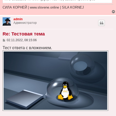
СИЛА КОРНЕЙ | www.slovene.online | SILA KORNEJ
admin
Администратор
Re: Тестовая тема
С
02.11.2022, 08:15:06
о
о
Тест ответа с вложением.
б
щ
е
н
и
е