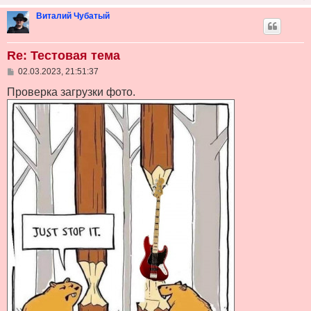
н
и
Виталий Чубатый
е
Re: Тестовая тема
С
02.03.2023, 21:51:37
о
о
Проверка загрузки фото.
б
щ
е
н
и
е