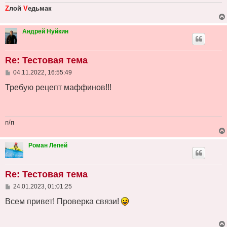
Z
лой
V
едьмак
Андрей Нуйкин
Re: Тестовая тема
С
04.11.2022, 16:55:49
о
о
Требую рецепт маффинов!!!
б
щ
е
н
и
п/п
е
Роман Лепей
Re: Тестовая тема
С
24.01.2023, 01:01:25
о
о
Всем привет! Проверка связи!
б
щ
е