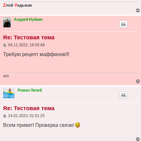
Z
лой
V
едьмак
Андрей Нуйкин
Re: Тестовая тема
С
04.11.2022, 16:55:49
о
о
Требую рецепт маффинов!!!
б
щ
е
н
и
п/п
е
Роман Лепей
Re: Тестовая тема
С
24.01.2023, 01:01:25
о
о
Всем привет! Проверка связи!
б
щ
е