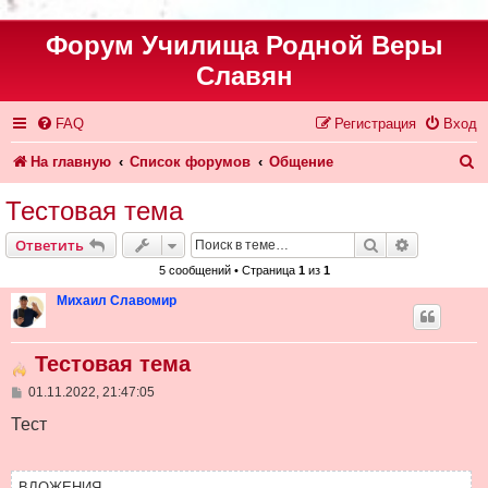
Форум Училища Родной Веры
Славян
FAQ
Регистрация
Вход
П
На главную
Список форумов
Общение
о
Тестовая тема
и
Поиск
Расширен
Ответить
с
5 сообщений • Страница
1
из
1
к
Михаил Славомир
Тестовая тема
С
01.11.2022, 21:47:05
о
о
Тест
б
щ
е
н
ВЛОЖЕНИЯ