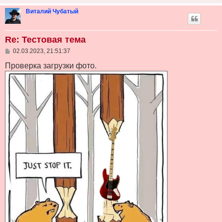
н
и
Виталий Чубатый
е
Re: Тестовая тема
С
02.03.2023, 21:51:37
о
о
Проверка загрузки фото.
б
щ
е
н
и
е