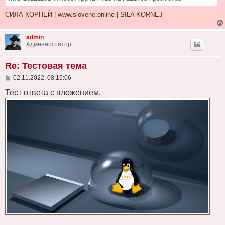
СИЛА КОРНЕЙ | www.slovene.online | SILA KORNEJ
admin
Администратор
Re: Тестовая тема
С
02.11.2022, 08:15:06
о
о
Тест ответа с вложением.
б
щ
е
н
и
е