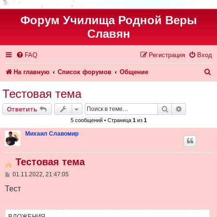
Форум Училища Родной Веры
Славян
FAQ
Регистрация
Вход
П
На главную
Список форумов
Общение
о
Тестовая тема
и
Поиск
Расширен
Ответить
с
5 сообщений • Страница
1
из
1
к
Михаил Славомир
Тестовая тема
С
01.11.2022, 21:47:05
о
о
Тест
б
щ
е
н
ВЛОЖЕНИЯ