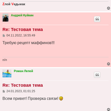
Z
лой
V
едьмак
Андрей Нуйкин
Re: Тестовая тема
С
04.11.2022, 16:55:49
о
о
Требую рецепт маффинов!!!
б
щ
е
н
и
п/п
е
Роман Лепей
Re: Тестовая тема
С
24.01.2023, 01:01:25
о
о
Всем привет! Проверка связи!
б
щ
е