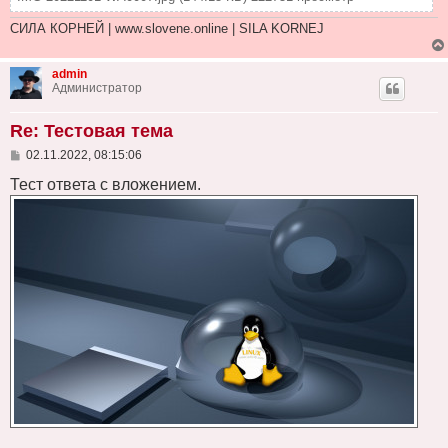
СИЛА КОРНЕЙ | www.slovene.online | SILA KORNEJ
admin
Администратор
Re: Тестовая тема
С
02.11.2022, 08:15:06
о
о
Тест ответа с вложением.
б
щ
е
н
и
е