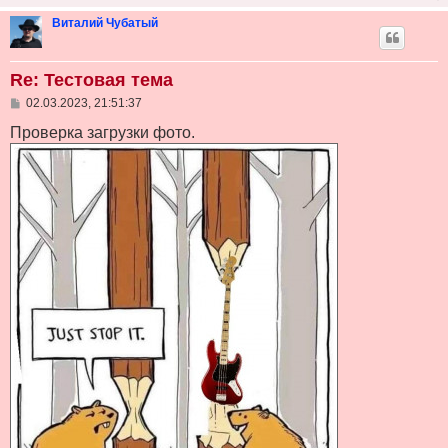
н
и
Виталий Чубатый
е
Re: Тестовая тема
С
02.03.2023, 21:51:37
о
о
Проверка загрузки фото.
б
щ
е
н
и
е